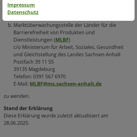
Impressum
Schlichtungsstelle BGG
Datenschutz
(
https://www.schlichtungsstelle-bgg.de/
)
Marktüberwachungsstelle der Länder für die
Barrierefreiheit von Produkten und
Dienstleistungen (
MLBF
)
c/o Ministerium für Arbeit, Soziales, Gesundheit
und Gleichstellung des Landes Sachsen-Anhalt
Postfach 39 11 55
39135 Magdeburg
Telefon: 0391 567 6970
E-Mail:
MLBF@ms.sachsen-anhalt.de
zu wenden.
Stand der Erklärung
Diese Erklärung wurde zuletzt aktualisiert am
28.06.2025.