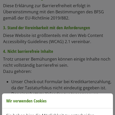
Diese Erklärung zur Barrierefreiheit erfolgt in
Übereinstimmung mit den Bestimmungen des BFSG
gemäß der EU-Richtlinie 2019/882.
3. Stand der Vereinbarkeit mit den Anforderungen
Diese Website ist größtenteils mit den Web Content
Accessibility Guidelines (WCAG) 2.1 vereinbar.
4. Nicht barrierefreie Inhalte
Trotz unserer Bemühungen können einige Inhalte noch
nicht vollständig barrierefrei sein.
Dazu gehören:
Unser Check-out Formular bei Kreditkartenzahlung,
da der Tastaturfokus nicht eindeutig gegeben ist.
Der eingebettete Kalender zur tagesgenauen
Ticketauswahl, der nicht in vollem Umfang
Wir verwenden Cookies
barrierefrei nutzbar ist.